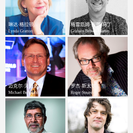
琳达·格拉顿
格雷厄姆·布朗-马丁
Lynda Gratton
Graham Brown-Martin
迈克尔·贝里达尔
罗杰·斯太尔
Michael Bergdahl
Roger Steare