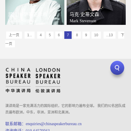
凯拉什·萨蒂亚尔希
马克·史蒂文森
Kailash Satyarthi
Mark Stevenson
上一页
1...
4
5
6
7
8
9
10
...13
下
一页
演讲局是一家充满活力的国际组织，它的影响力遍布全球。 我们的92名团队成
员遍布欧洲，中东，非洲，亚洲和北美洲。
联系邮箱：enquiries@chinaspeakerbureau.cn
咨询电话：010-64570563